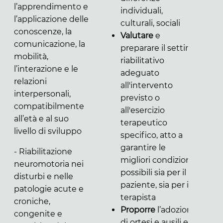
l’apprendimento e
individuali,
l’applicazione delle
culturali, sociali
conoscenze, la
Valutare
e
comunicazione, la
preparare il setting
mobilità,
riabilitativo
l’interazione e le
adeguato
relazioni
all'intervento
interpersonali,
previsto o
compatibilmente
all'esercizio
all’età e al suo
terapeutico
livello di sviluppo
specifico, atto a
garantire le
- Riabilitazione
migliori condizioni
neuromotoria nei
possibili sia per il
disturbi e nelle
paziente, sia per il
patologie acute e
terapista
croniche,
Proporre
l’adozione
congenite e
di ortesi e ausili e