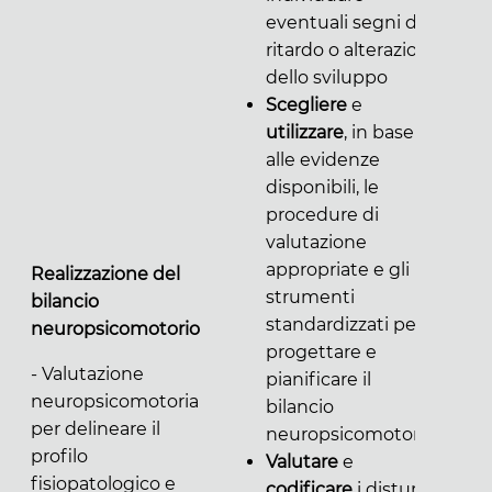
eventuali segni di
ritardo o alterazioni
dello sviluppo
Scegliere
e
utilizzare
, in base
alle evidenze
disponibili, le
procedure di
valutazione
appropriate e gli
Realizzazione del
strumenti
bilancio
standardizzati per
neuropsicomotorio
progettare e
- Valutazione
pianificare il
neuropsicomotoria
bilancio
per delineare il
neuropsicomotorio
profilo
Valutare
e
fisiopatologico e
codificare
i disturbi