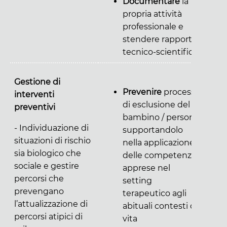
Documentare
la
propria attività
professionale e
stendere rapporti
tecnico-scientifici
Gestione di
Prevenire
processi
interventi
di esclusione del
preventivi
bambino / persona,
- Individuazione di
supportandolo
situazioni di rischio
nella applicazione
sia biologico che
delle competenze
sociale e gestire
apprese nel
percorsi che
setting
prevengano
terapeutico agli
l’attualizzazione di
abituali contesti di
percorsi atipici di
vita